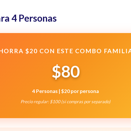
ra 4 Personas
HORRA $20 CON ESTE COMBO FAMILI
$80
4 Personas | $20 por persona
Precio regular: $100 (si compras por separado)